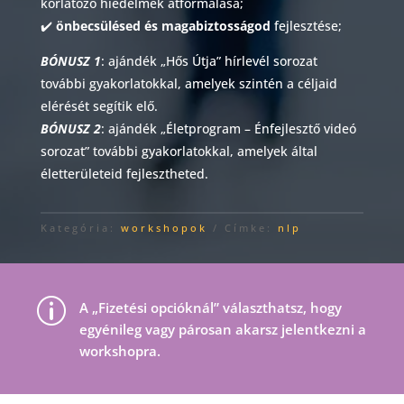
korlátozó hiedelmek átformálása;
✔️
önbecsülésed és magabiztosságod
fejlesztése;
BÓNUSZ 1
: ajándék „Hős Útja” hírlevél sorozat
további gyakorlatokkal, amelyek szintén a céljaid
elérését segítik elő.
BÓNUSZ 2
: ajándék „Életprogram – Énfejlesztő videó
sorozat” további gyakorlatokkal, amelyek által
életterületeid fejlesztheted.
Kategória:
workshopok
Címke:
nlp
p
A „Fizetési opcióknál” választhatsz, hogy
egyénileg vagy párosan akarsz jelentkezni a
workshopra.