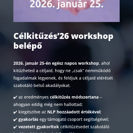
Célkitűzés’26 workshop
belépő
2026. január 25-én egész napos workshop
, ahol
kitűzheted a céljaid, hogy ne „csak” nemműködő
fogadalmak legyenek, és feldjuk a céljaid elérését
szabotáló belső akadályokat.
✔️ az eredményes
célkitűzés módszertana
–
ahogyan eddig még nem hallottad;
✔️ kiegészítve az
NLP hozzáadott értékével
;
✔️
gyakorlás
egy támogató csoport segítségével;
✔️
vezetett gyakorltok
célkitűzésedet szabotáló