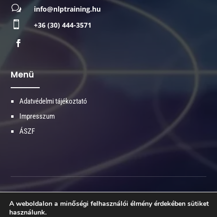
w
info@nlptraining.hu

+36 (30) 444-3571
Menü
Adatvédelmi tájékoztató
Impresszum
ÁSZF
© 2026 Minden jog fenntartva - NLPtraining.hu
A weboldalon a minőségi felhasználói élmény érdekében sütiket
Made with ♥ by
kiszervezettmarketing.hu
használunk.