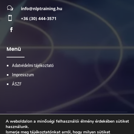
w
info@nlptraining.hu

+36 (30) 444-3571
Menü
Adatvédelmi tájékoztató
Impresszum
ÁSZF
A weboldalon a minőségi felhasználói élmény érdekében sütiket
© 2026 Minden jog fenntartva - NLPtraining.hu
használunk.
Ismerje meg tájékoztatónkat arról, hogy milyen sütiket
Made with ♥ by
kiszervezettmarketing.hu