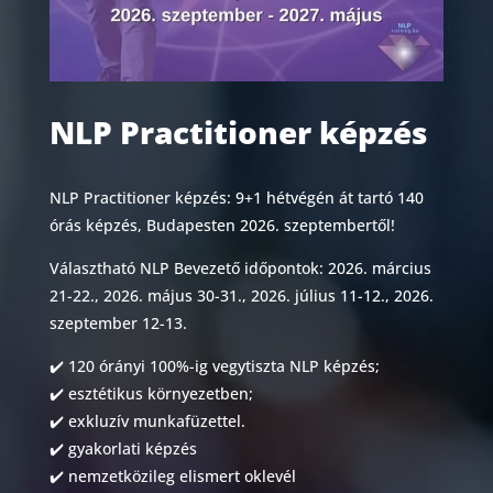
NLP Practitioner képzés
NLP Practitioner képzés: 9+1 hétvégén át tartó 140
órás képzés, Budapesten 2026. szeptembertől!
Választható NLP Bevezető időpontok: 2026. március
21-22., 2026. május 30-31., 2026. július 11-12., 2026.
szeptember 12-13.
✔️ 120 órányi 100%-ig vegytiszta NLP képzés;
✔️ esztétikus környezetben;
✔️ exkluzív munkafüzettel.
✔️ gyakorlati képzés
✔️ nemzetközileg elismert oklevél