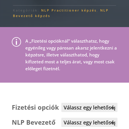
Kategóriák:
NLP Practitioner képzés
,
NLP
Bevezető képzés
p
A „Fizetési opcióknál” választhatsz, hogy
egyénileg vagy párosan akarsz jelentkezni a
képzésre, illetve választhatod, hogy
kifizeted most a teljes árat, vagy most csak
előleget fizetnél.
Fizetési opciók
NLP Bevezető