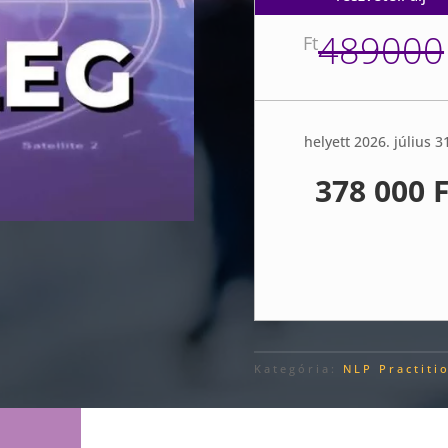
489000
Ft
helyett 2026. július 31
378 000 F
Kategória:
NLP Practiti