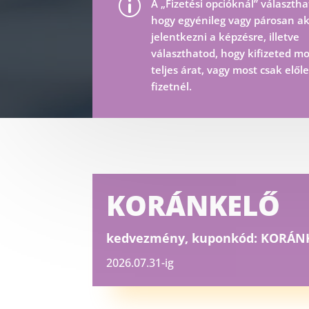
p
A „Fizetési opcióknál” választha
hogy egyénileg vagy párosan ak
jelentkezni a képzésre, illetve
választhatod, hogy kifizeted mo
teljes árat, vagy most csak elől
fizetnél.
KORÁNKELŐ
kedvezmény, kuponkód: KORÁN
2026.07.31-ig