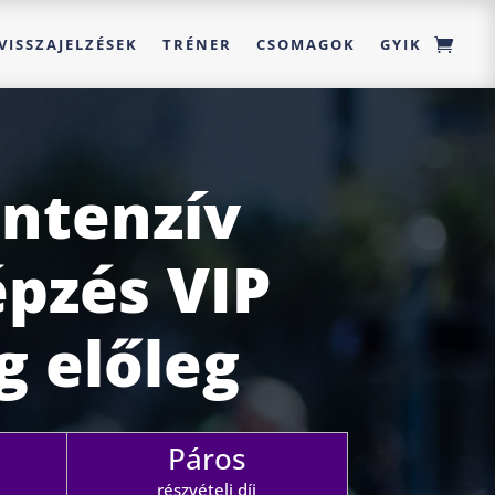
VISSZAJELZÉSEK
TRÉNER
CSOMAGOK
GYIK
Intenzív
pzés VIP
 előleg
Páros
részvételi díj