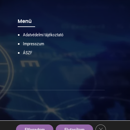
Menü
Adatvédelmi tájékoztató
Impresszum
ÁSZF
Close GDPR Coo
Elfogadom
Elutasítom