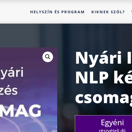
HELYSZÍN ÉS PROGRAM
KIKNEK SZÓL?
Nyári 
NLP ké
csomag
Egyéni
részvételi díj