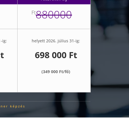
880000
Ft
-ig:
helyett 2026. július 31-ig:
t
698 000 Ft
(349 000 Ft/fő)
oner képzés