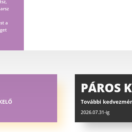
tsz,
arsz
st a
eget
PÁROS 
KELŐ
További kedvezmény
2026.07.31-ig