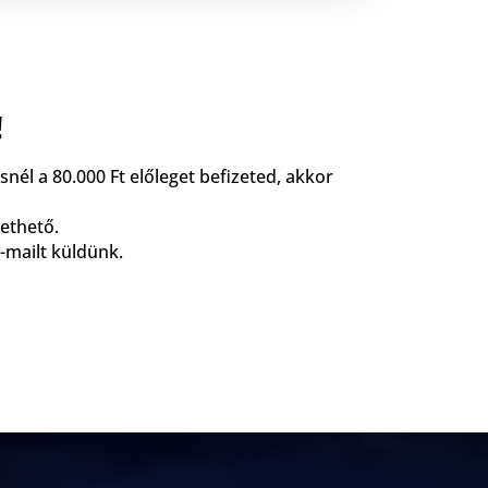
!
snél a 80.000 Ft előleget befizeted, akkor
zethető.
e-mailt küldünk.