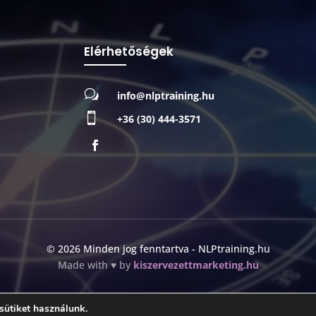
Elérhetőségek
w
info@nlptraining.hu

+36 (30) 444-3571
© 2026 Minden jog fenntartva - NLPtraining.hu
Made with ♥ by
kiszervezettmarketing.hu
sütiket használunk.