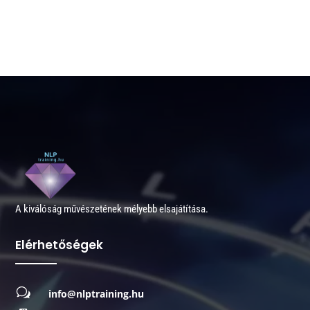
A kiválóság művészetének mélyebb elsajátítása.
Elérhetőségek
w
info@nlptraining.hu