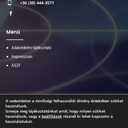

+36 (30) 444-3571
Menü
Adatvédelmi tájékoztató
Impresszum
ÁSZF
A weboldalon a minőségi felhasználói élmény érdekében sütiket
© 2026 Minden jog fenntartva - NLPtraining.hu
használunk.
Ismerje meg tájékoztatónkat arról, hogy milyen sütiket
Made with ♥ by
kiszervezettmarketing.hu
használunk, vagy a
beállítások
résznél ki lehet kapcsolni a
használatukat.