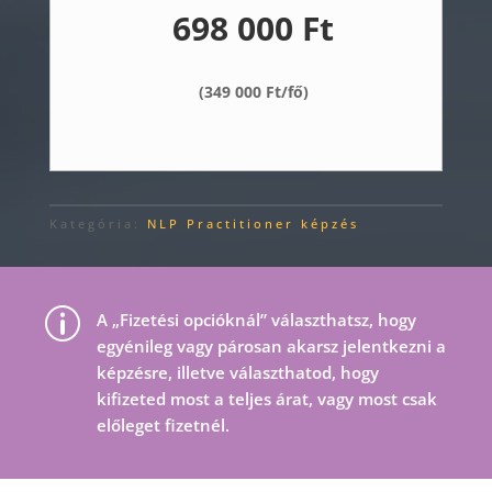
698 000 Ft
(349 000 Ft/fő)
Kategória:
NLP Practitioner képzés
p
A „Fizetési opcióknál” választhatsz, hogy
egyénileg vagy párosan akarsz jelentkezni a
képzésre, illetve választhatod, hogy
kifizeted most a teljes árat, vagy most csak
előleget fizetnél.