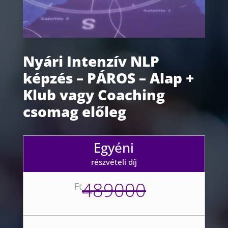
Nyári Intenzív NLP
képzés – PÁROS – Alap +
Klub vagy Coaching
csomag előleg
Egyéni
részvételi díj
489000
Ft