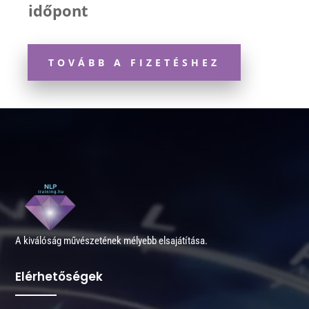
időpont
TOVÁBB A FIZETÉSHEZ
A kiválóság művészetének mélyebb elsajátítása.
Elérhetőségek