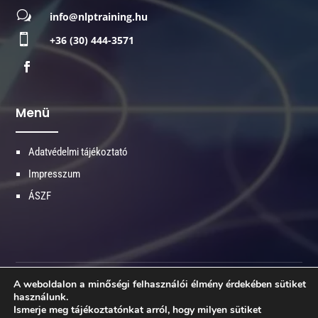
w
info@nlptraining.hu

+36 (30) 444-3571
Menü
Adatvédelmi tájékoztató
Impresszum
ÁSZF
A weboldalon a minőségi felhasználói élmény érdekében sütiket
© 2026 Minden jog fenntartva - NLPtraining.hu
használunk.
Ismerje meg tájékoztatónkat arról, hogy milyen sütiket
Made with ♥ by
kiszervezettmarketing.hu