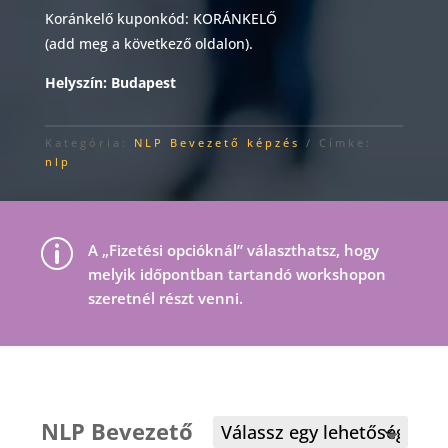
Koránkelő kuponkód: KORÁNKELŐ
(add meg a következő oldalon).
Helyszín: Budapest
Kategória:
NLP Bevezető képzés
Címke:
nlp
p
A „Fizetési opcióknál” választhatsz, hogy
melyik időpontban tartandó workshopon
szeretnél részt venni.
NLP Bevezető