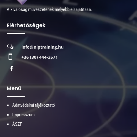
A kiválóság művészetének mélyebb elsajátítása.
Elérhetőségek
w
info@nlptraining.hu

+36 (30) 444-3571
Menü
Adatvédelmi tájékoztató
Impresszum
ÁSZF