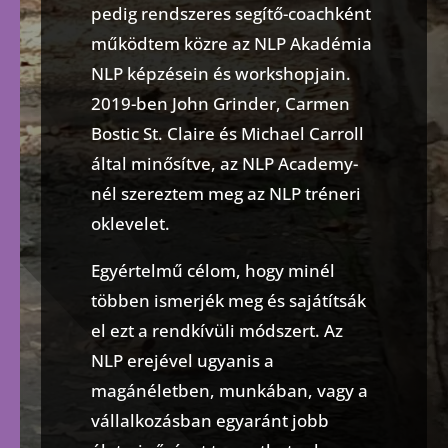
pedig rendszeres segítő-coachként
működtem közre az NLP Akadémia
NLP képzésein és workshopjain.
2019-ben John Grinder, Carmen
Bostic St. Claire és Michael Carroll
által minősítve, az NLP Academy-
nél szereztem meg az NLP tréneri
oklevelet.
Egyértelmű célom, hogy minél
többen ismerjék meg és sajátítsák
el ezt a rendkívüli módszert. Az
NLP erejével ugyanis a
magánéletben, munkában, vagy a
vállalkozásban egyaránt jobb