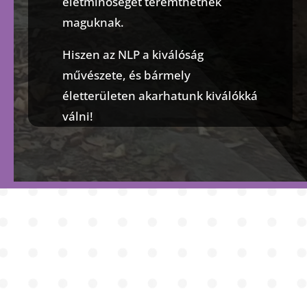
életminőséget teremthetnek
maguknak.
Hiszen az NLP a kiválóság
művészete, és bármely
életterületen akarhatunk kiválókká
válni!