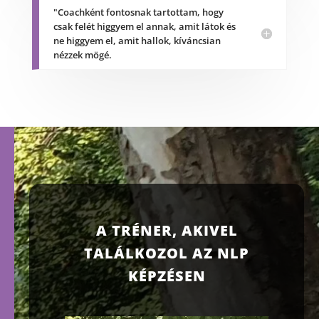
"Coachként fontosnak tartottam, hogy
csak felét higgyem el annak, amit látok és
ne higgyem el, amit hallok, kíváncsian
nézzek mögé.
A TRÉNER, AKIVEL
TALÁLKOZOL AZ NLP
KÉPZÉSEN