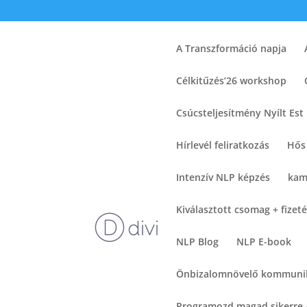
A Transzformáció napja
Célkitűzés’26 workshop
Csúcsteljesítmény Nyílt Est 
Hírlevél feliratkozás
Hős
Intenzív NLP képzés
kam
Kiválasztott csomag + fizeté
NLP Blog
NLP E-book
Önbizalomnövelő kommuni
Programozd magad sikerre 