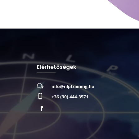
Elérhetőségek
w
info@nlptraining.hu

+36 (30) 444-3571