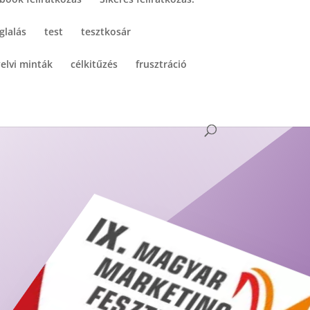
glalás
test
tesztkosár
elvi minták
célkitűzés
frusztráció