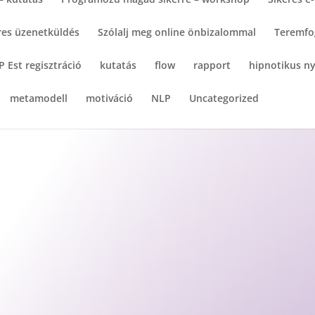
res üzenetküldés
Szólalj meg online önbizalommal
Teremfo
P Est regisztráció
kutatás
flow
rapport
hipnotikus ny
metamodell
motiváció
NLP
Uncategorized