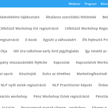
Webinar
Program
Bónu
Adatvédelmi tájékoztató
Általános szerződési feltételek
Be
Célkitűző Workshop Est regisztráció
Célkitűző Workshop Regis
regisztráció
E-book
Együtt a változásért
ÉN Fejlesztő Pr
 Útja
Idő Ura talkshow early bird jegyfoglalás
Így növeld az
pány visszaszámláló fejlécbe
Kapcsolat
Kapcsolatok Worksh
si opció
Köszönjük
Kulcs az elméhez
Marketingfesztivál 
NLP nyílt estek regisztráció
NLP Practitioner képzés
Önbec
kációs workshop
Pénz Workshop Estek regisztráció
Pénztá
– kutatás
Programozd magad sikerre – workshop
Sikeres e