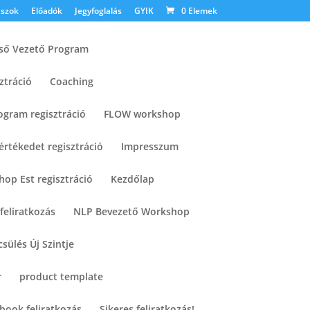
szok
Előadók
Jegyfoglalás
GYIK
0 Elemek
lső Vezető Program
ztráció
Coaching
ogram regisztráció
FLOW workshop
 értékedet regisztráció
Impresszum
op Est regisztráció
Kezdőlap
feliratkozás
NLP Bevezető Workshop
sülés Új Szintje
r
product template
-book feliratkozás
Sikeres feliratkozás!