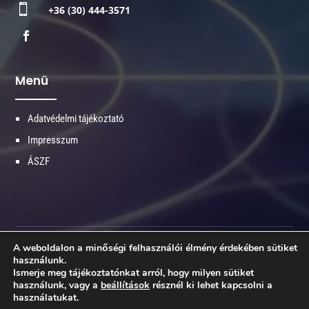

+36 (30) 444-3571
Menü
Adatvédelmi tájékoztató
Impresszum
ÁSZF
A weboldalon a minőségi felhasználói élmény érdekében sütiket
© 2026 Minden jog fenntartva - NLPtraining.hu
használunk.
Ismerje meg tájékoztatónkat arról, hogy milyen sütiket
Made with ♥ by
kiszervezettmarketing.hu
használunk, vagy a
beállítások
résznél ki lehet kapcsolni a
használatukat.