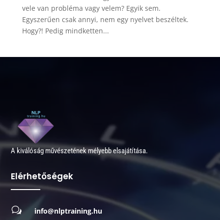
vele van probléma vagy velem? Egyik sem.
Egyszerűen csak annyi, nem egy nyelvet beszéltek.
Hogy?! Pedig mindketten...
A kiválóság művészetének mélyebb elsajátítása.
Elérhetőségek
w
info@nlptraining.hu