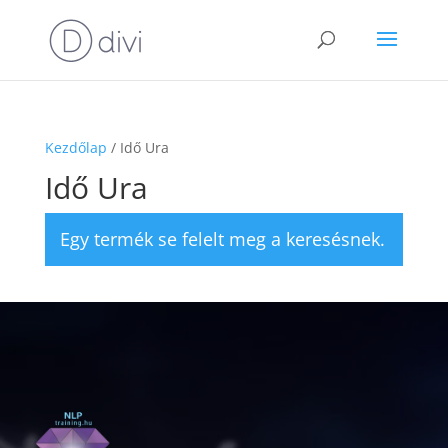
Kezdőlap
/ Idő Ura
Idő Ura
Egy termék se felelt meg a keresésnek.