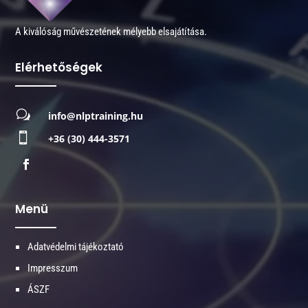
A kiválóság művészetének mélyebb elsajátítása.
Elérhetőségek
w
info@nlptraining.hu

+36 (30) 444-3571
Menü
Adatvédelmi tájékoztató
Impresszum
ÁSZF